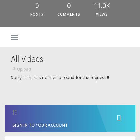
0
0
11.0K
POSTS
COMMENTS
VIEWS
All Videos
Upload
Sorry !! There's no media found for the request !!
SIGN IN TO YOUR ACCOUNT