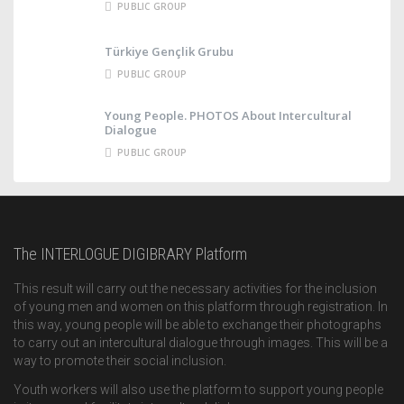
PUBLIC GROUP
Türkiye Gençlik Grubu
PUBLIC GROUP
Young People. PHOTOS About Intercultural
Dialogue
PUBLIC GROUP
The INTERLOGUE DIGIBRARY Platform
This result will carry out the necessary activities for the inclusion
of young men and women on this platform through registration. In
this way, young people will be able to exchange their photographs
to carry out an intercultural dialogue through images. This will be a
way to promote their social inclusion.
Youth workers will also use the platform to support young people