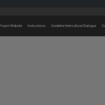
Project Website
Instructions
Guideline Intercultural Dialogue
C