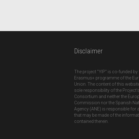
Disclaimer
The project "YIP" is co-funded by 
Erasmus+ programme of the Eu
Union. The content of this website
sole responsibility of the Project’
Consortium and neither the Euro
Commission nor the Spanish Nat
Agency (ANE) is responsible for 
that may be made of the informa
contained therein.