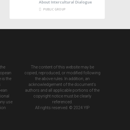
About Intercultural Dialogue
PUBLIC GROUP
the
The content of this website may be
ropean
copied, reproduced, or modified following
 is the
the above rules. In addition, an
s
acknowledgement of the document’s
pean
authors and all applicable portions of the
ional
copyright notice must be clearly
any use
referenced.
tion
All rights reserved. © 2024 YIP