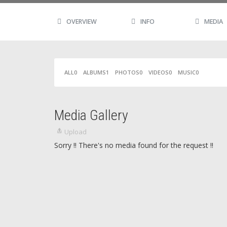
OVERVIEW
INFO
MEDIA
ALL
0
ALBUMS
1
PHOTOS
0
VIDEOS
0
MUSIC
0
Media Gallery
Upload
Sorry !! There's no media found for the request !!