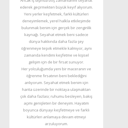
Ancak iş dışında boş zamanlarımı seyahat
ederek geçirmekten büyük keyif alıyorum.
Yeni yerler keşfetmek, farklı kültürleri
deneyimlemek, yerel halkla etkileşimde
bulunmak benim için gerçek bir zenginlik
kaynağı. Seyahat etmek beni sadece
dünya hakkında daha fazla şey
öğrenmeye teşvik etmekle kalmıyor, aynı
zamanda kendimi keşfetme ve kişisel
gelişim için de bir fırsat sunuyor.
Her yolculuğumda yeni bir maceranın ve
öğrenme fırsatının beni beklediğini
anlıyorum. Seyahat etmek benim için
harita üzerinde bir noktaya ulaşmaktan
çok daha fazlası; ruhumu besleyen, bakış
açımı genişleten bir deneyim. Hayatım
boyunca dünyayı keşfetmeye ve farklı
kültürleri anlamaya devam etmeyi
arzuluyorum.