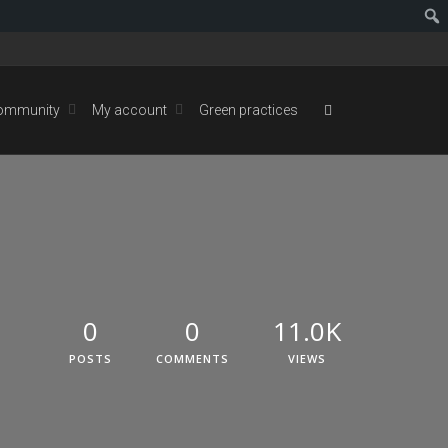
ommunity
My account
Green practices
0
0
11.0K
POSTS
COMMENTS
VIEWS