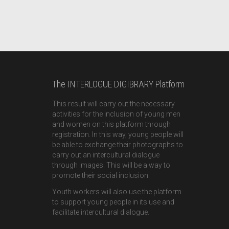
The INTERLOGUE DIGIBRARY Platform
This result will carry out the necessary
activities for the inclusion of young men
and women on this platform through
registration. In this way, young people will
be able to exchange their photographs to
carry out an intercultural dialogue
through images. This will be a way to
promote their social inclusion.
Youth workers will also use the platform
to support young people in its use and
facilitate intercultural dialogue.