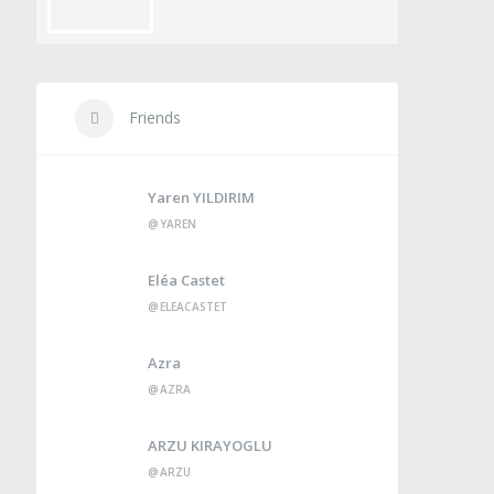
Friends
Yaren YILDIRIM
@YAREN
Eléa Castet
@ELEACASTET
Azra
@AZRA
ARZU KIRAYOGLU
@ARZU