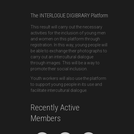
Cette vidéo répond à toutes les questions fondamenta
nécessaire, où il se produit et ce qu'il peut acc
questions urgentes auxquelles l'humanité est confr
comme un outil puissant pour cultiver la compréhens
divers, à tous les niveaux et dans tous les domaine
HTTPS://WWW.YOUTUBE.COM/WATCH?V=KF0ZUHCT
Andrert
joined the group
Travailleurs Je
•
2 YEARS AGO