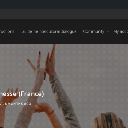
tructions
Guideline Intercultural Dialogue
Community
My acc
nesse (France)
AR, 8 MONTHS AGO