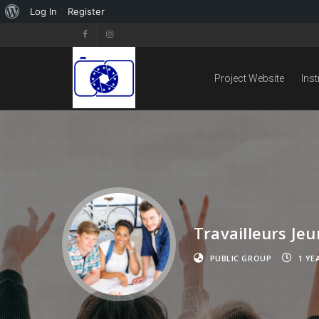
Log In
Register
Project Website
Ins
Travailleurs Jeu
PUBLIC GROUP
1 YE