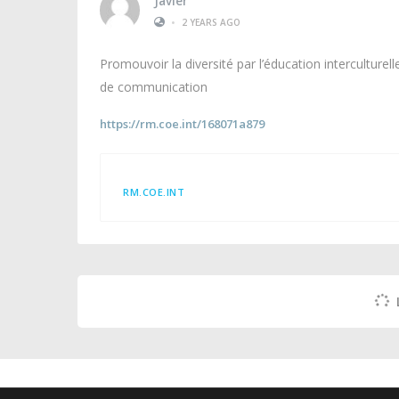
Javier
•
2 YEARS AGO
Promouvoir la diversité par l’éducation interculturell
de communication
https://rm.coe.int/168071a879
RM.COE.INT
Andrert
•
2 YEARS AGO
Qu'est-ce que le dialogue interculturel ?