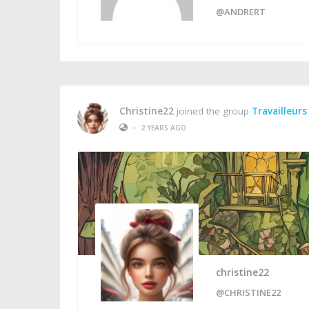
@ANDRERT
Christine22
joined the group
Travailleurs
•
2 YEARS AGO
christine22
@CHRISTINE22