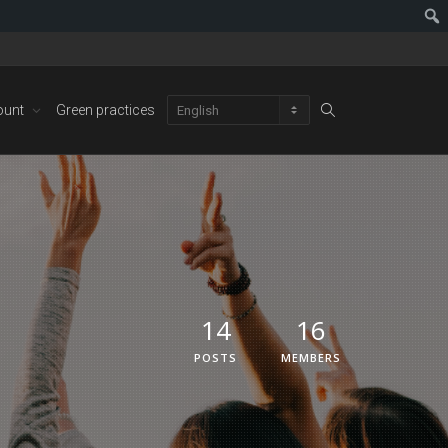
ount
Green practices
14
16
POSTS
MEMBERS