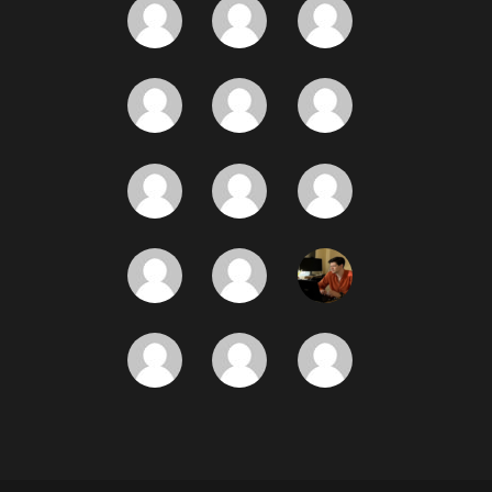
andrert
@ANDRERT