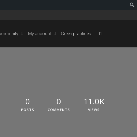
ommunity
My account
Green practices
0
0
11.0K
POSTS
COMMENTS
VIEWS