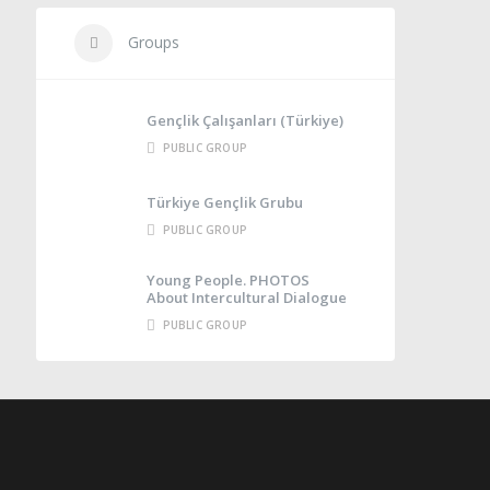
Groups
Gençlik Çalışanları (Türkiye)
PUBLIC GROUP
Türkiye Gençlik Grubu
PUBLIC GROUP
Young People. PHOTOS
About Intercultural Dialogue
PUBLIC GROUP