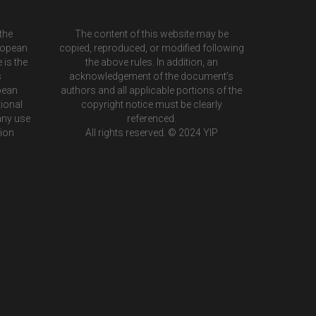
the
The content of this website may be
ropean
copied, reproduced, or modified following
 is the
the above rules. In addition, an
s
acknowledgement of the document’s
pean
authors and all applicable portions of the
ional
copyright notice must be clearly
any use
referenced.
tion
All rights reserved. © 2024 YIP