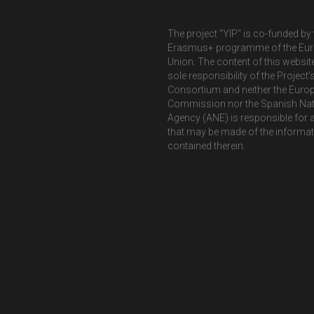
The project "YIP" is co-funded by 
Erasmus+ programme of the Eu
Union. The content of this website
sole responsibility of the Project’
Consortium and neither the Euro
Commission nor the Spanish Nat
Agency (ANE) is responsible for 
that may be made of the informa
contained therein.