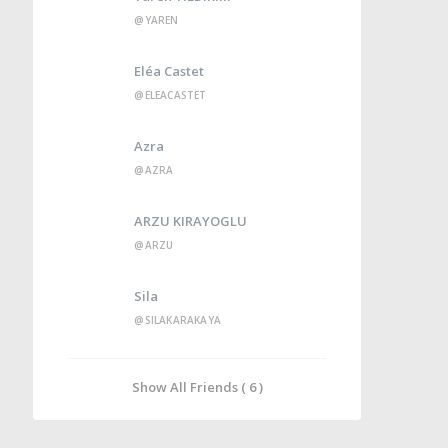
@YAREN
Eléa Castet
@ELEACASTET
Azra
@AZRA
ARZU KIRAYOGLU
@ARZU
Sila
@SILAKARAKAYA
Show All Friends ( 6 )