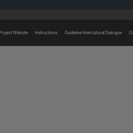
Project Website
Instructions
Guideline Intercultural Dialogue
C